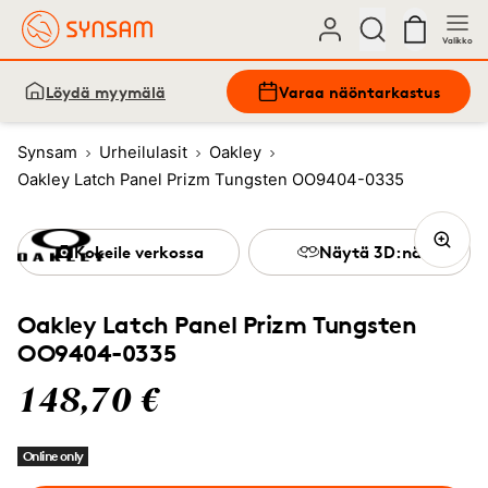
Valikko
Löydä myymälä
Varaa näöntarkastus
Synsam
Urheilulasit
Oakley
Oakley Latch Panel Prizm Tungsten OO9404-0335
Kokeile verkossa
Näytä 3D:nä
Oakley Latch Panel Prizm Tungsten
OO9404-0335
148,70 €
Online only