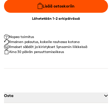
Lisää ostoskoriin
Lähetetään 1-2 arkipäivässä
Nopea toimitus
Ilmainen palautus, kokeile rauhassa kotona
Ilmaiset säädöt ja kiristykset Synsamin liikkeissä
Aina 30 päivän peruuttamisoikeus
Osta