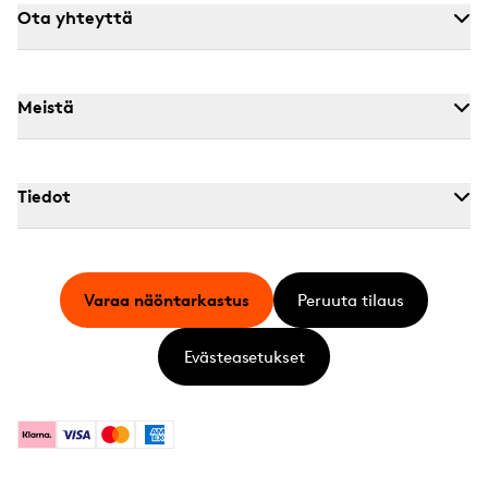
Ota yhteyttä
Meistä
Tiedot
Varaa näöntarkastus
Peruuta tilaus
Evästeasetukset
Klarna
Visa
Mastercard
American Express