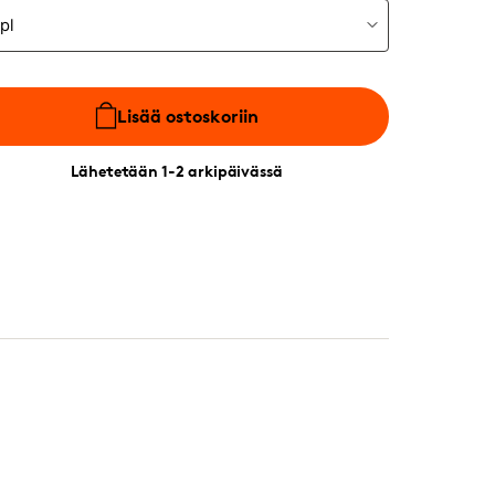
Lisää ostoskoriin
Lähetetään 1-2 arkipäivässä