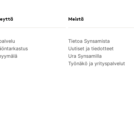
eyttä
Meistä
palvelu
Tietoa Synsamista
äöntarkastus
Uutiset ja tiedotteet
myymälä
Ura Synsamilla
Työnäkö ja yrityspalvelut