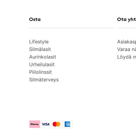
Osta
Ota yht
Lifestyle
Asiakas
Silmälasit
Varaa n
Aurinkolasit
Löydä 
Urheilulasit
Piilolinssit
Silmäterveys
Klarna
Visa
Mastercard
American Express