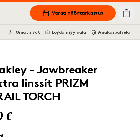
Varaa näöntarkastus
Omat sivut
Löydä myymälä
Asiakaspalvelu
akley - Jawbreaker
xtra linssit PRIZM
RAIL TORCH
0 €
rä