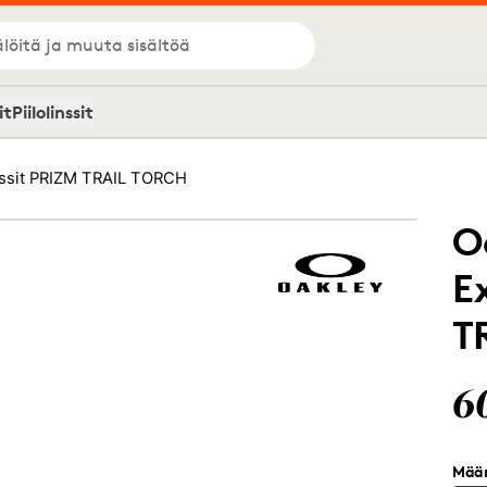
löitä ja muuta sisältöä
it
Piilolinssit
inssit PRIZM TRAIL TORCH
O
E
T
6
Mää