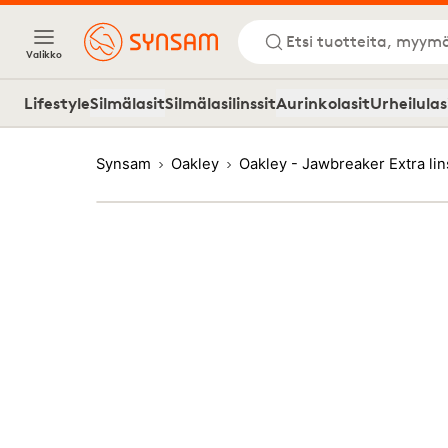
Etsi tuotteita, myymä
Valikko
Lifestyle
Silmälasit
Silmälasilinssit
Aurinkolasit
Urheilulas
Synsam
Oakley
Oakley - Jawbreaker Extra l