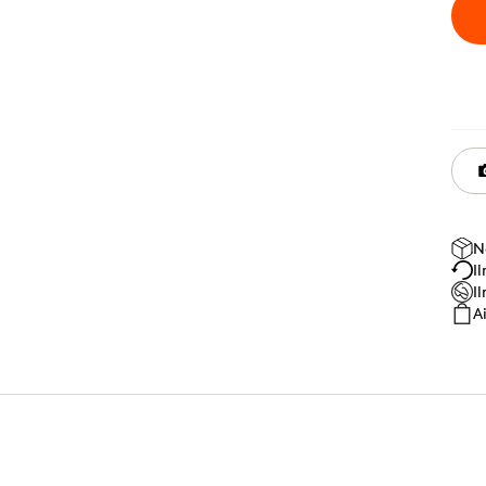
N
I
I
A