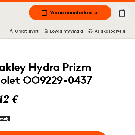
Varaa näöntarkastus
Omat sivut
Löydä myymälä
Asiakaspalvelu
akley Hydra Prizm
iolet OO9229-0437
42 €
e only