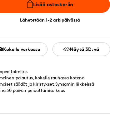
Lisää ostoskoriin
Lähetetään 1-2 arkipäivässä
Kokeile verkossa
Näytä 3D:nä
opea toimitus
lmainen palautus, kokeile rauhassa kotona
lmaiset säädöt ja kiristykset Synsamin liikkeissä
ina 30 päivän peruuttamisoikeus