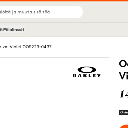
löitä ja muuta sisältöä
it
Piilolinssit
Prizm Violet OO9229-0437
O
V
1
Onlin