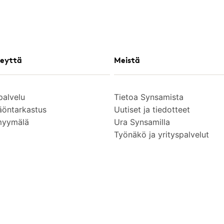
eyttä
Meistä
palvelu
Tietoa Synsamista
äöntarkastus
Uutiset ja tiedotteet
myymälä
Ura Synsamilla
Työnäkö ja yrityspalvelut