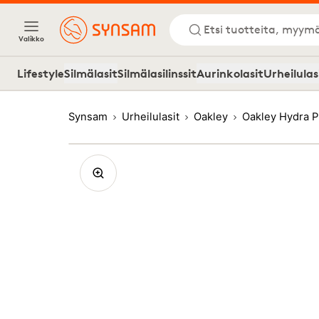
Etsi tuotteita, myymä
Valikko
Lifestyle
Silmälasit
Silmälasilinssit
Aurinkolasit
Urheilulas
Synsam
Urheilulasit
Oakley
Oakley Hydra 