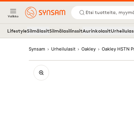
Etsi tuotteita, myymä
Valikko
Lifestyle
Silmälasit
Silmälasilinssit
Aurinkolasit
Urheilulas
Synsam
Urheilulasit
Oakley
Oakley HSTN P