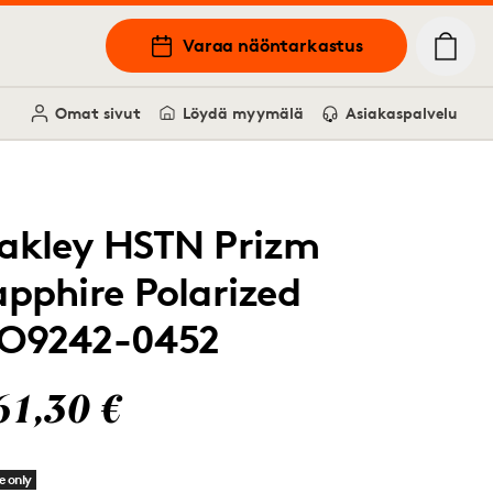
Varaa näöntarkastus
Omat sivut
Löydä myymälä
Asiakaspalvelu
akley HSTN Prizm
apphire Polarized
O9242-0452
61,30 €
e only