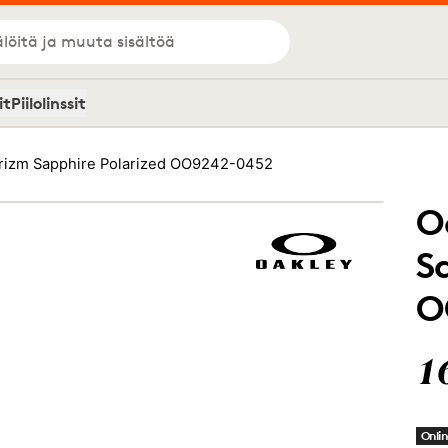
löitä ja muuta sisältöä
it
Piilolinssit
rizm Sapphire Polarized OO9242-0452
O
S
O
1
Onlin