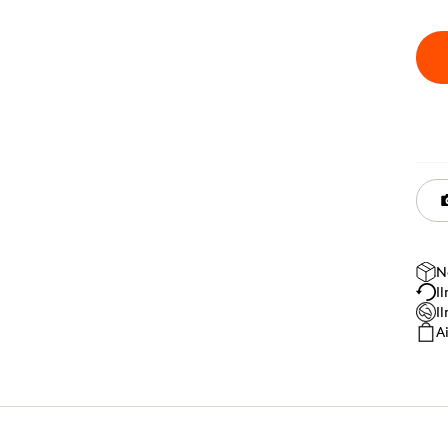
N
I
I
A