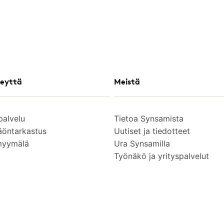
eyttä
Meistä
palvelu
Tietoa Synsamista
äöntarkastus
Uutiset ja tiedotteet
myymälä
Ura Synsamilla
Työnäkö ja yrityspalvelut