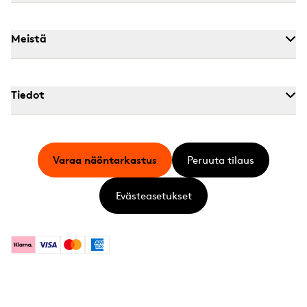
Meistä
Tiedot
Varaa näöntarkastus
Peruuta tilaus
Evästeasetukset
Klarna
Visa
Mastercard
American Express