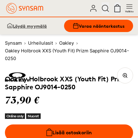
Valikko
Löydä myymälä
Varaa näöntarkastus
Synsam
Urheilulasit
Oakley
Oakley Holbrook XXS (Youth Fit) Prizm Sapphire OJ9014-
0250
Oakley Holbrook XXS (Youth Fit) Prizm
Sapphire OJ9014-0250
73,90 €
Online only
Nuoret
Lisää ostoskoriin