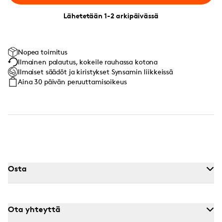
Lähetetään 1-2 arkipäivässä
Nopea toimitus
Ilmainen palautus, kokeile rauhassa kotona
Ilmaiset säädöt ja kiristykset Synsamin liikkeissä
Aina 30 päivän peruuttamisoikeus
Osta
Ota yhteyttä