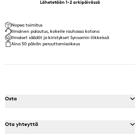
Lähetetään 1-2 arkipäivässä
Nopea toimitus
Ilmainen palautus, kokeile rauhassa kotona
Ilmaiset säädöt ja kiristykset Synsamin liikkeissä
Aina 30 päivän peruuttamisoikeus
Osta
Ota yhteyttä