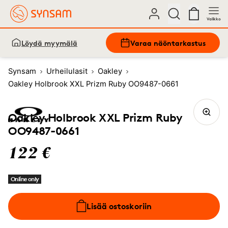
Valikko
Löydä myymälä
Varaa näöntarkastus
Synsam
Urheilulasit
Oakley
Oakley Holbrook XXL Prizm Ruby OO9487-0661
Oakley Holbrook XXL Prizm Ruby
OO9487-0661
122 €
Online only
Lisää ostoskoriin