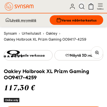
Valikko
Löydä myymälä
Varaa näöntarkastus
Synsam
Urheilulasit
Oakley
Oakley Holbrook XL Prizm Gaming OO9417-4259
Kokeile verkossa
Näytä 3D:nä
Oakley Holbrook XL Prizm Gaming
OO9417-4259
117,30 €
Online only