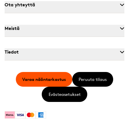
Ota yhteyttä
Meistä
Tiedot
Varaa näöntarkastus
Peruuta tilaus
Evästeasetukset
Klarna
Visa
Mastercard
American Express