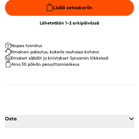
Lisää ostoskoriin
Lähetetään 1-2 arkipäivässä
Nopea toimitus
Ilmainen palautus, kokeile rauhassa kotona
Ilmaiset säädöt ja kiristykset Synsamin liikkeissä
Aina 30 päivän peruuttamisoikeus
Osta