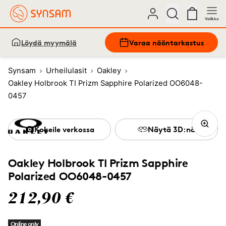
Valikko
Löydä myymälä
Varaa näöntarkastus
Synsam
Urheilulasit
Oakley
Oakley Holbrook TI Prizm Sapphire Polarized OO6048-
0457
Kokeile verkossa
Näytä 3D:nä
Oakley Holbrook TI Prizm Sapphire
Polarized OO6048-0457
212,90 €
Online only