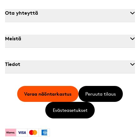
Ota yhteyttä
Meistä
Tiedot
Varaa näöntarkastus
Peruuta tilaus
Evästeasetukset
Klarna
Visa
Mastercard
American Express