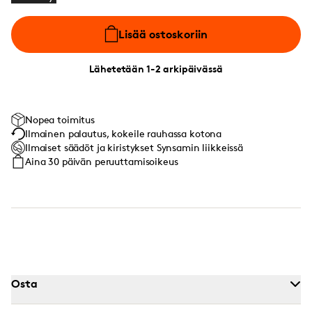
Lisää ostoskoriin
Lähetetään 1-2 arkipäivässä
Nopea toimitus
Ilmainen palautus, kokeile rauhassa kotona
Ilmaiset säädöt ja kiristykset Synsamin liikkeissä
Aina 30 päivän peruuttamisoikeus
Osta