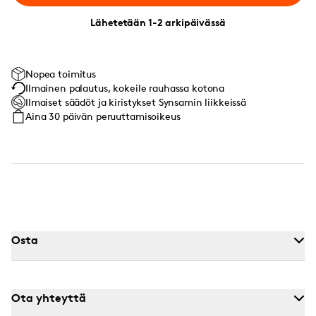
Lähetetään 1-2 arkipäivässä
Nopea toimitus
Ilmainen palautus, kokeile rauhassa kotona
Ilmaiset säädöt ja kiristykset Synsamin liikkeissä
Aina 30 päivän peruuttamisoikeus
Osta
Ota yhteyttä