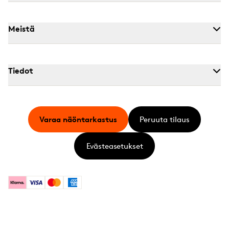
Meistä
Tiedot
Varaa näöntarkastus
Peruuta tilaus
Evästeasetukset
Klarna
Visa
Mastercard
American Express