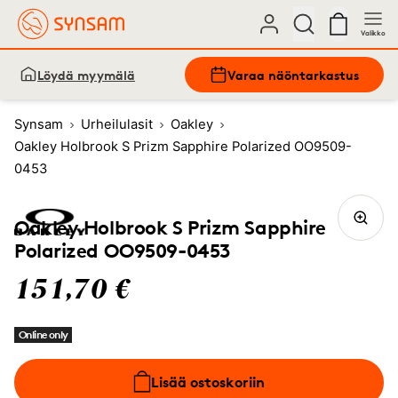
Valikko
Löydä myymälä
Varaa näöntarkastus
Synsam
Urheilulasit
Oakley
Oakley Holbrook S Prizm Sapphire Polarized OO9509-
0453
Oakley Holbrook S Prizm Sapphire
Polarized OO9509-0453
151,70 €
Online only
Lisää ostoskoriin