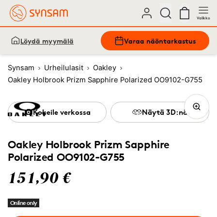
Valikko
Löydä myymälä
Varaa näöntarkastus
Synsam
Urheilulasit
Oakley
Oakley Holbrook Prizm Sapphire Polarized OO9102-G755
Kokeile verkossa
Näytä 3D:nä
Oakley Holbrook Prizm Sapphire
Polarized OO9102-G755
151,90 €
Online only