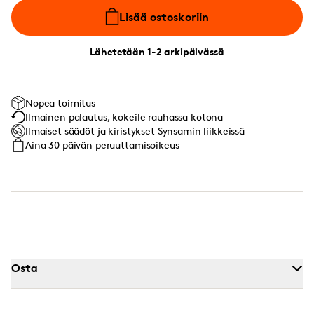
Lisää ostoskoriin
Lähetetään 1-2 arkipäivässä
Nopea toimitus
Ilmainen palautus, kokeile rauhassa kotona
Ilmaiset säädöt ja kiristykset Synsamin liikkeissä
Aina 30 päivän peruuttamisoikeus
Osta