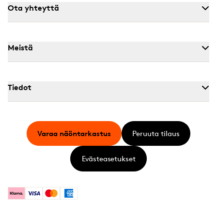
Ota yhteyttä
Meistä
Tiedot
Varaa näöntarkastus
Peruuta tilaus
Evästeasetukset
Klarna
Visa
Mastercard
American Express