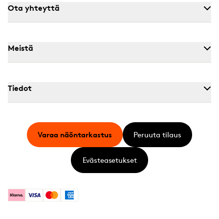
Ota yhteyttä
Meistä
Tiedot
Varaa näöntarkastus
Peruuta tilaus
Evästeasetukset
Klarna
Visa
Mastercard
American Express