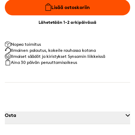
Lisää ostoskoriin
Lähetetään 1-2 arkipäivässä
Nopea toimitus
Ilmainen palautus, kokeile rauhassa kotona
Ilmaiset säädöt ja kiristykset Synsamin liikkeissä
Aina 30 päivän peruuttamisoikeus
Osta