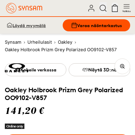
Valikko
Löydä myymälä
Varaa näöntarkastus
Synsam
Urheilulasit
Oakley
Oakley Holbrook Prizm Grey Polarized OO9102-V857
Kokeile verkossa
Näytä 3D:nä
Oakley Holbrook Prizm Grey Polarized
OO9102-V857
141,20 €
Online only