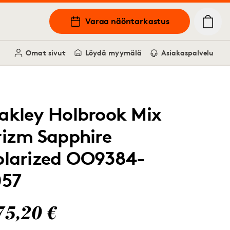
Varaa näöntarkastus
Omat sivut
Löydä myymälä
Asiakaspalvelu
akley Holbrook Mix
rizm Sapphire
olarized OO9384-
057
75,20 €