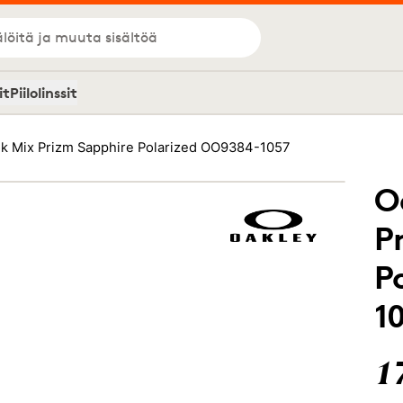
löitä ja muuta sisältöä
it
Piilolinssit
k Mix Prizm Sapphire Polarized OO9384-1057
O
P
P
1
1