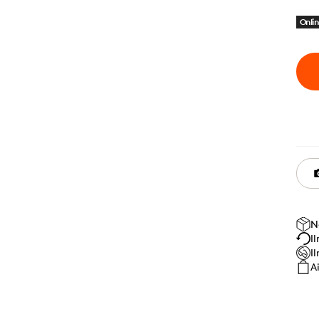
Onlin
N
I
I
A