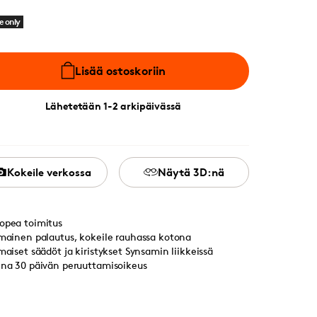
e only
Lisää ostoskoriin
Lähetetään 1-2 arkipäivässä
Kokeile verkossa
Näytä 3D:nä
opea toimitus
lmainen palautus, kokeile rauhassa kotona
lmaiset säädöt ja kiristykset Synsamin liikkeissä
ina 30 päivän peruuttamisoikeus