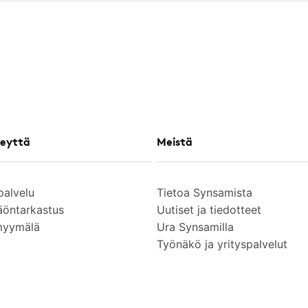
eyttä
Meistä
palvelu
Tietoa Synsamista
äöntarkastus
Uutiset ja tiedotteet
myymälä
Ura Synsamilla
Työnäkö ja yrityspalvelut