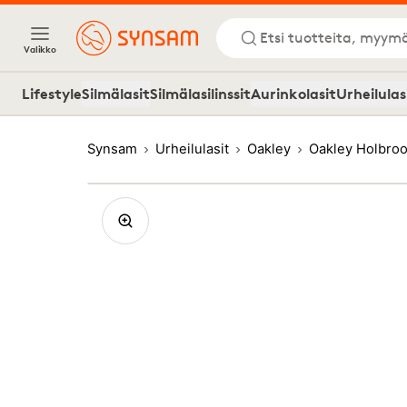
Etsi tuotteita, myymä
Valikko
Lifestyle
Silmälasit
Silmälasilinssit
Aurinkolasit
Urheilulas
Synsam
Urheilulasit
Oakley
Oakley Holbroo