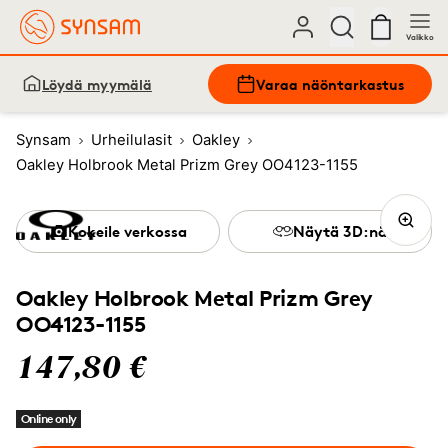
Valikko
Löydä myymälä
Varaa näöntarkastus
Synsam
Urheilulasit
Oakley
Oakley Holbrook Metal Prizm Grey OO4123-1155
Kokeile verkossa
Näytä 3D:nä
Oakley Holbrook Metal Prizm Grey
OO4123-1155
147,80 €
Online only