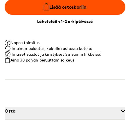
Lisää ostoskoriin
Lähetetään 1-2 arkipäivässä
Nopea toimitus
Ilmainen palautus, kokeile rauhassa kotona
Ilmaiset säädöt ja kiristykset Synsamin liikkeissä
Aina 30 päivän peruuttamisoikeus
Osta