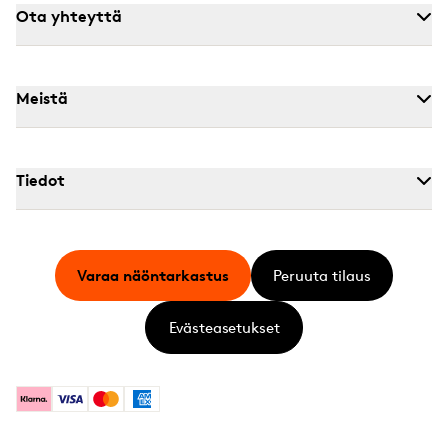
Ota yhteyttä
Meistä
Tiedot
Varaa näöntarkastus
Peruuta tilaus
Evästeasetukset
Klarna
Visa
Mastercard
American Express