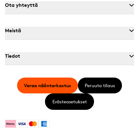
Ota yhteyttä
Meistä
Tiedot
Varaa näöntarkastus
Peruuta tilaus
Evästeasetukset
Klarna
Visa
Mastercard
American Express