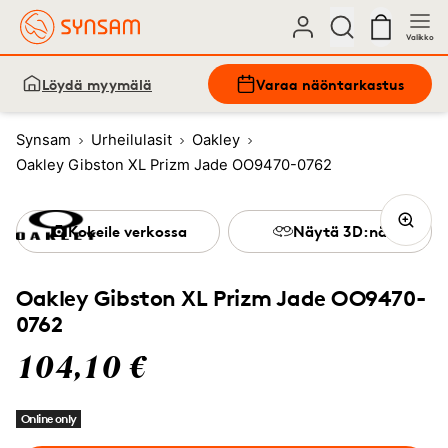
Valikko
Löydä myymälä
Varaa näöntarkastus
Synsam
Urheilulasit
Oakley
Oakley Gibston XL Prizm Jade OO9470-0762
Kokeile verkossa
Näytä 3D:nä
Oakley Gibston XL Prizm Jade OO9470-
0762
104,10 €
Online only