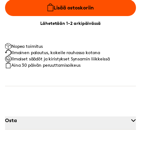
Lisää ostoskoriin
Lähetetään 1-2 arkipäivässä
Nopea toimitus
Ilmainen palautus, kokeile rauhassa kotona
Ilmaiset säädöt ja kiristykset Synsamin liikkeissä
Aina 30 päivän peruuttamisoikeus
Osta