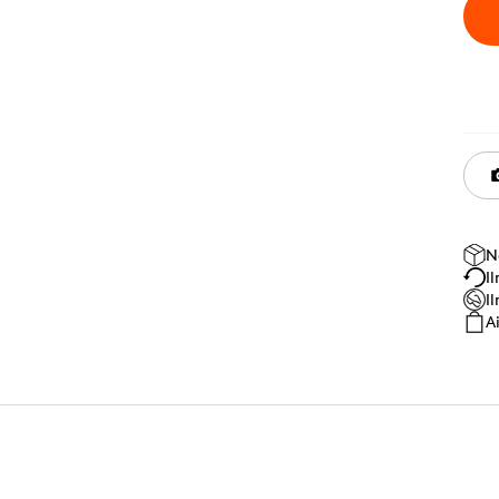
N
I
I
A