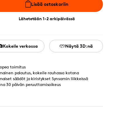
Lisää ostoskoriin
Lähetetään 1-2 arkipäivässä
Kokeile verkossa
Näytä 3D:nä
opea toimitus
lmainen palautus, kokeile rauhassa kotona
lmaiset säädöt ja kiristykset Synsamin liikkeissä
ina 30 päivän peruuttamisoikeus