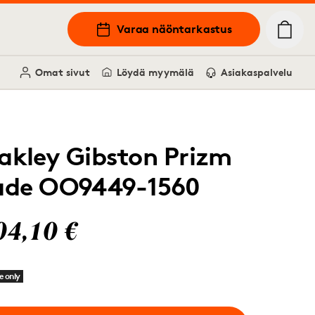
Varaa näöntarkastus
Omat sivut
Löydä myymälä
Asiakaspalvelu
akley Gibston Prizm
ade OO9449-1560
04,10 €
e only