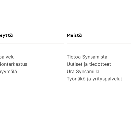
eyttä
Meistä
palvelu
Tietoa Synsamista
äöntarkastus
Uutiset ja tiedotteet
myymälä
Ura Synsamilla
Työnäkö ja yrityspalvelut