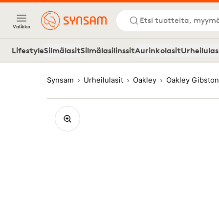
Etsi tuotteita, myymä
Valikko
Lifestyle
Silmälasit
Silmälasilinssit
Aurinkolasit
Urheilulas
Synsam
Urheilulasit
Oakley
Oakley Gibsto