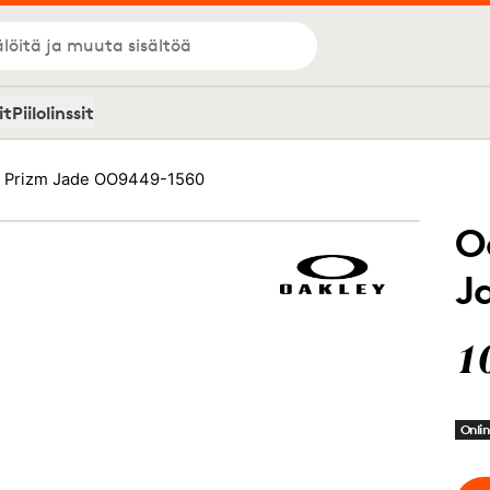
löitä ja muuta sisältöä
it
Piilolinssit
n Prizm Jade OO9449-1560
O
J
1
Onlin