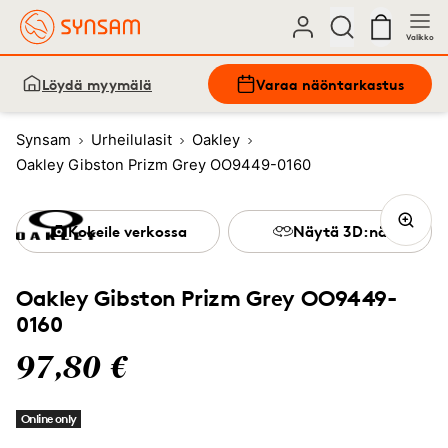
Valikko
Löydä myymälä
Varaa näöntarkastus
Synsam
Urheilulasit
Oakley
Oakley Gibston Prizm Grey OO9449-0160
Kokeile verkossa
Näytä 3D:nä
Oakley Gibston Prizm Grey OO9449-
0160
97,80 €
Online only