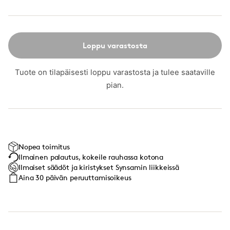
Loppu varastosta
Tuote on tilapäisesti loppu varastosta ja tulee saataville
pian.
Nopea toimitus
Ilmainen palautus, kokeile rauhassa kotona
Ilmaiset säädöt ja kiristykset Synsamin liikkeissä
Aina 30 päivän peruuttamisoikeus