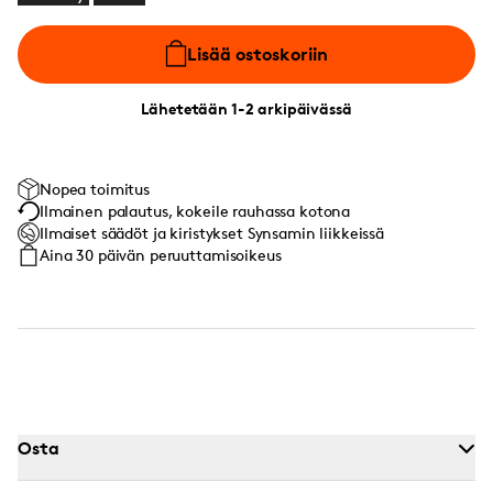
Lisää ostoskoriin
Lähetetään 1-2 arkipäivässä
Nopea toimitus
Ilmainen palautus, kokeile rauhassa kotona
Ilmaiset säädöt ja kiristykset Synsamin liikkeissä
Aina 30 päivän peruuttamisoikeus
Osta