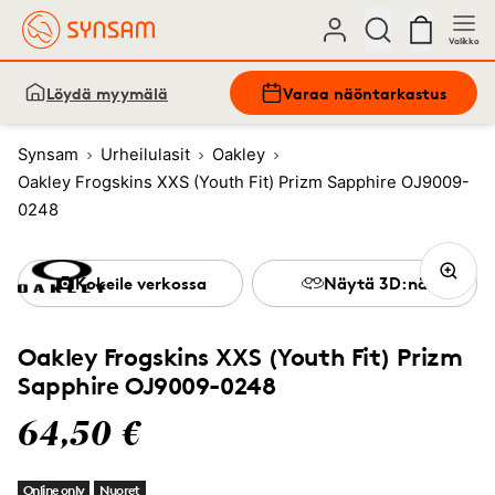
Valikko
Löydä myymälä
Varaa näöntarkastus
Synsam
Urheilulasit
Oakley
Oakley Frogskins XXS (Youth Fit) Prizm Sapphire OJ9009-
0248
Kokeile verkossa
Näytä 3D:nä
Oakley Frogskins XXS (Youth Fit) Prizm
Sapphire OJ9009-0248
64,50 €
Online only
Nuoret