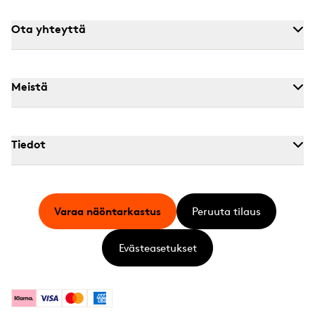
Ota yhteyttä
Meistä
Tiedot
Varaa näöntarkastus
Peruuta tilaus
Evästeasetukset
Klarna
Visa
Mastercard
American Express