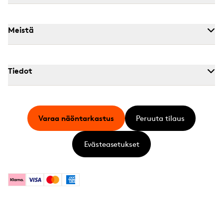
Meistä
Tiedot
Varaa näöntarkastus
Peruuta tilaus
Evästeasetukset
Klarna
Visa
Mastercard
American Express