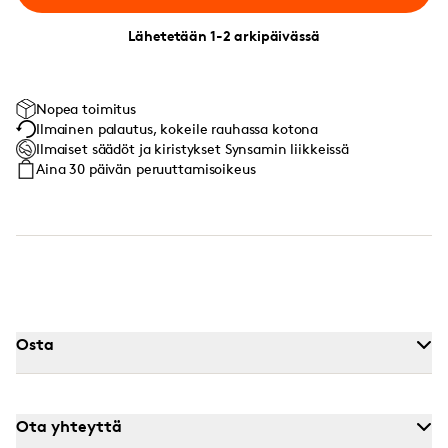
Lähetetään 1-2 arkipäivässä
Nopea toimitus
Ilmainen palautus, kokeile rauhassa kotona
Ilmaiset säädöt ja kiristykset Synsamin liikkeissä
Aina 30 päivän peruuttamisoikeus
Osta
Ota yhteyttä