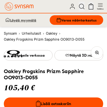
Valikko
Löydä myymälä
Varaa näöntarkastus
Synsam
Urheilulasit
Oakley
Oakley Frogskins Prizm Sapphire OO9013-D055
Kokeile verkossa
Näytä 3D:nä
Oakley Frogskins Prizm Sapphire
OO9013-D055
105,40 €
Lisää ostoskoriin