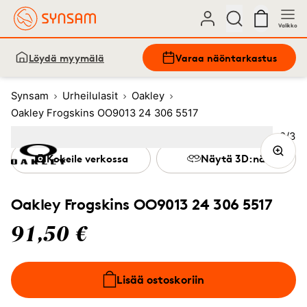
Valikko
Löydä myymälä
Varaa näöntarkastus
Synsam
Urheilulasit
Oakley
Oakley Frogskins OO9013 24 306 5517
Kuva
2
/
3
Image
1
Image
(Current image)
2
Image
3
Kokeile verkossa
Näytä 3D:nä
Oakley Frogskins OO9013 24 306 5517
91,50 €
Lisää ostoskoriin