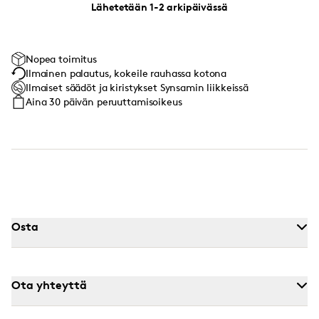
Lähetetään 1-2 arkipäivässä
Nopea toimitus
Ilmainen palautus, kokeile rauhassa kotona
Ilmaiset säädöt ja kiristykset Synsamin liikkeissä
Aina 30 päivän peruuttamisoikeus
Osta
Ota yhteyttä