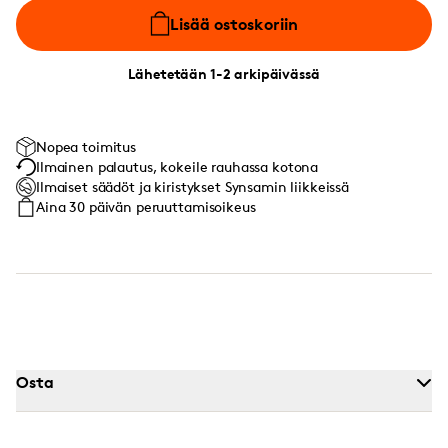
Lisää ostoskoriin
Lähetetään 1-2 arkipäivässä
Nopea toimitus
Ilmainen palautus, kokeile rauhassa kotona
Ilmaiset säädöt ja kiristykset Synsamin liikkeissä
Aina 30 päivän peruuttamisoikeus
Osta