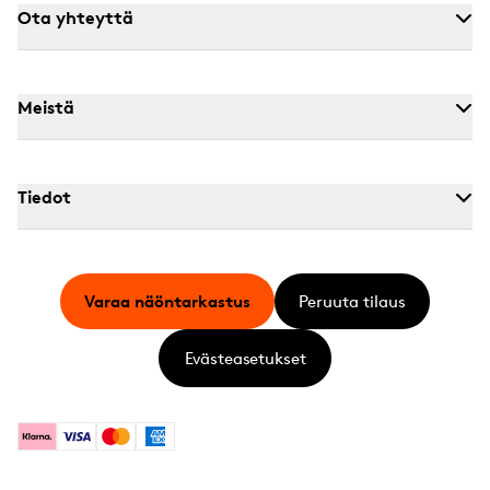
Ota yhteyttä
Meistä
Tiedot
Varaa näöntarkastus
Peruuta tilaus
Evästeasetukset
Klarna
Visa
Mastercard
American Express