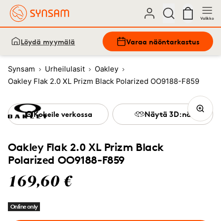
Valikko
Löydä myymälä
Varaa näöntarkastus
Synsam
Urheilulasit
Oakley
Oakley Flak 2.0 XL Prizm Black Polarized OO9188-F859
Kokeile verkossa
Näytä 3D:nä
Oakley Flak 2.0 XL Prizm Black
Polarized OO9188-F859
169,60 €
Online only