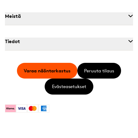
Meistä
Tiedot
Varaa näöntarkastus
Peruuta tilaus
Evästeasetukset
Klarna
Visa
Mastercard
American Express