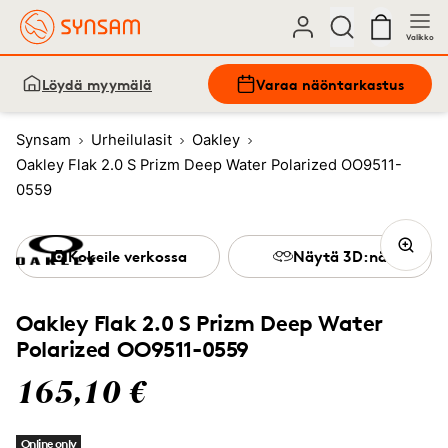
Valikko
Löydä myymälä
Varaa näöntarkastus
Synsam
Urheilulasit
Oakley
Oakley Flak 2.0 S Prizm Deep Water Polarized OO9511-
0559
Kokeile verkossa
Näytä 3D:nä
Oakley Flak 2.0 S Prizm Deep Water
Polarized OO9511-0559
165,10 €
Online only