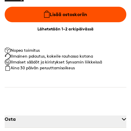
Lisää ostoskoriin
Lähetetään 1-2 arkipäivässä
Nopea toimitus
Ilmainen palautus, kokeile rauhassa kotona
Ilmaiset säädöt ja kiristykset Synsamin liikkeissä
Aina 30 päivän peruuttamisoikeus
Osta