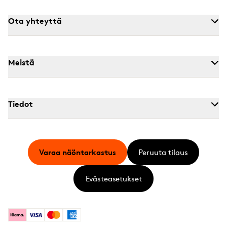
Ota yhteyttä
Meistä
Tiedot
Varaa näöntarkastus
Peruuta tilaus
Evästeasetukset
Klarna
Visa
Mastercard
American Express