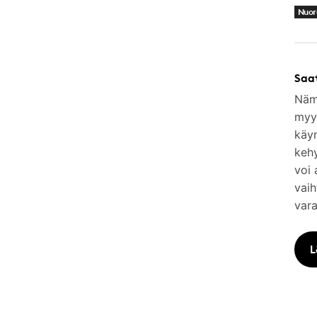
Nuor
Saa
Nämä
myym
käy
keh
voi 
vaih
vara
L