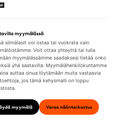
et
tavilla myymälässä
 silmälasit voi ostaa tai vuokrata vain
älöistämme. Voit ottaa yhteyttä tai tulla
mään myymälässämme saadaksesi tietää onko
yksiä yhä saatavilla. Myymälähenkilökuntamme
aina auttaa sinua löytämään muita vastaavia
toehtoja, jos tämä kehysmalli on loppu
stosta.
öydä myymälä
Varaa näöntarkastus