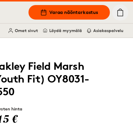
Varaa näöntarkastus
Omat sivut
Löydä myymälä
Asiakaspalvelu
akley Field Marsh
Youth Fit) OY8031-
550
sten hinta
15 €