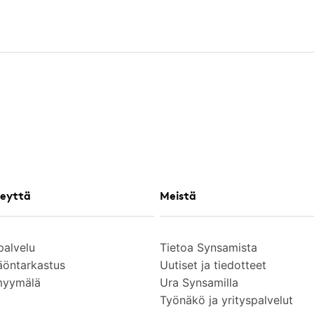
eyttä
Meistä
palvelu
Tietoa Synsamista
äöntarkastus
Uutiset ja tiedotteet
myymälä
Ura Synsamilla
Työnäkö ja yrityspalvelut