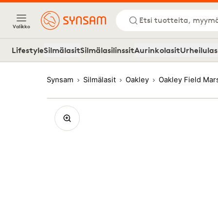
Etsi tuotteita, myymä
Valikko
Lifestyle
Silmälasit
Silmälasilinssit
Aurinkolasit
Urheilulas
Synsam
Silmälasit
Oakley
Oakley Field Mar