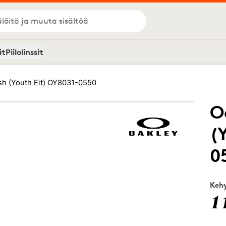
löitä ja muuta sisältöä
it
Piilolinssit
sh (Youth Fit) OY8031-0550
O
(
0
Kehy
1