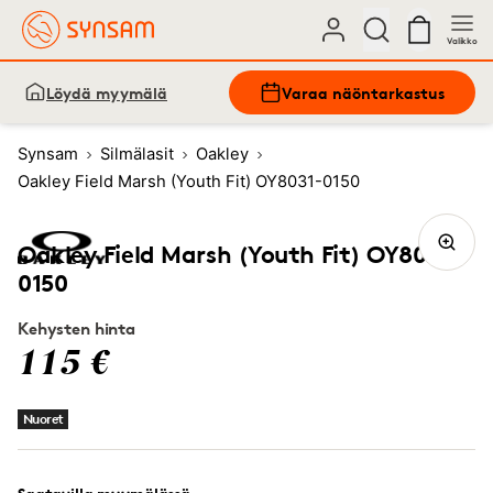
Valikko
Löydä myymälä
Varaa näöntarkastus
Synsam
Silmälasit
Oakley
Oakley Field Marsh (Youth Fit) OY8031-0150
Oakley Field Marsh (Youth Fit) OY8031-
0150
Kehysten hinta
115 €
Nuoret