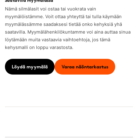
Saatavilla myymälässä
Nämä silmälasit voi ostaa tai vuokrata vain
myymälöistämme. Voit ottaa yhteyttä tai tulla käymään
myymälässämme saadaksesi tietää onko kehyksiä yhä
saatavilla. Myymälähenkilökuntamme voi aina auttaa sinua
löytämään muita vastaavia vaihtoehtoja, jos tämä
kehysmalli on loppu varastosta.
Löydä myymälä
Varaa näöntarkastus