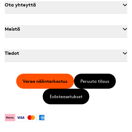
Ota yhteyttä
Meistä
Tiedot
Varaa näöntarkastus
Peruuta tilaus
Evästeasetukset
Klarna
Visa
Mastercard
American Express