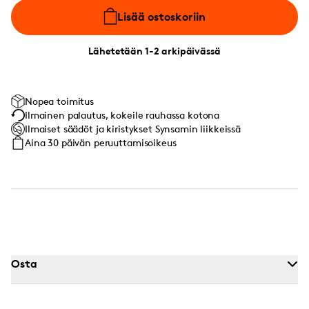
Lisää ostoskoriin
Lähetetään 1-2 arkipäivässä
Nopea toimitus
Ilmainen palautus, kokeile rauhassa kotona
Ilmaiset säädöt ja kiristykset Synsamin liikkeissä
Aina 30 päivän peruuttamisoikeus
Osta