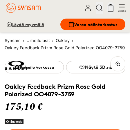
Valikko
Löydä myymälä
Varaa näöntarkastus
Synsam
Urheilulasit
Oakley
Oakley Feedback Prizm Rose Gold Polarized OO4079-3759
Kokeile verkossa
Näytä 3D:nä
Oakley Feedback Prizm Rose Gold
Polarized OO4079-3759
175,10 €
Online only