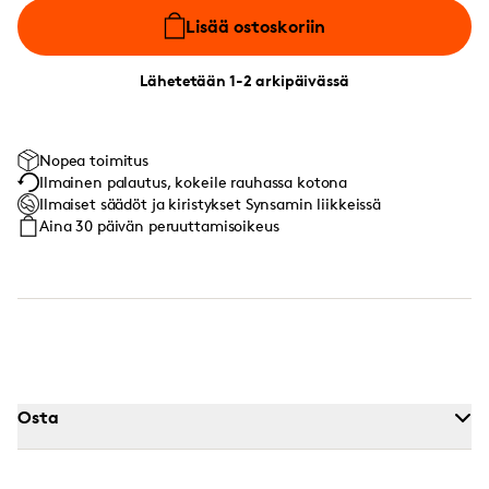
Lisää ostoskoriin
Lähetetään 1-2 arkipäivässä
Nopea toimitus
Ilmainen palautus, kokeile rauhassa kotona
Ilmaiset säädöt ja kiristykset Synsamin liikkeissä
Aina 30 päivän peruuttamisoikeus
Osta