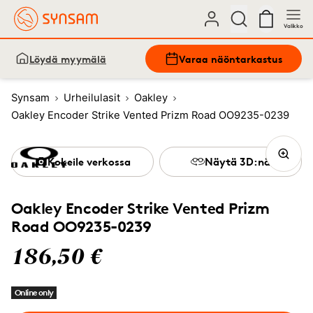
Valikko
Löydä myymälä
Varaa näöntarkastus
Synsam
Urheilulasit
Oakley
Oakley Encoder Strike Vented Prizm Road OO9235-0239
Kokeile verkossa
Näytä 3D:nä
Oakley Encoder Strike Vented Prizm
Road OO9235-0239
186,50 €
Online only