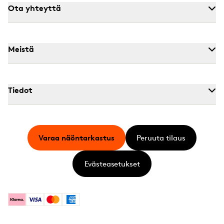
Ota yhteyttä
Meistä
Tiedot
Varaa näöntarkastus
Peruuta tilaus
Evästeasetukset
Klarna
Visa
Mastercard
American Express