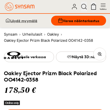
Valikko
Löydä myymälä
Varaa näöntarkastus
Synsam
Urheilulasit
Oakley
Oakley Ejector Prizm Black Polarized OO4142-0358
Kokeile verkossa
Näytä 3D:nä
Oakley Ejector Prizm Black Polarized
OO4142-0358
178,50 €
Online only