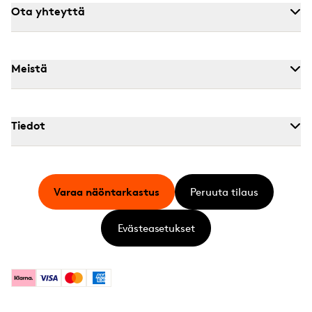
Ota yhteyttä
Meistä
Tiedot
Varaa näöntarkastus
Peruuta tilaus
Evästeasetukset
Klarna
Visa
Mastercard
American Express