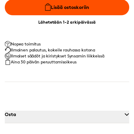
Lisää ostoskoriin
Lähetetään 1-2 arkipäivässä
Nopea toimitus
Ilmainen palautus, kokeile rauhassa kotona
Ilmaiset säädöt ja kiristykset Synsamin liikkeissä
Aina 30 päivän peruuttamisoikeus
Osta