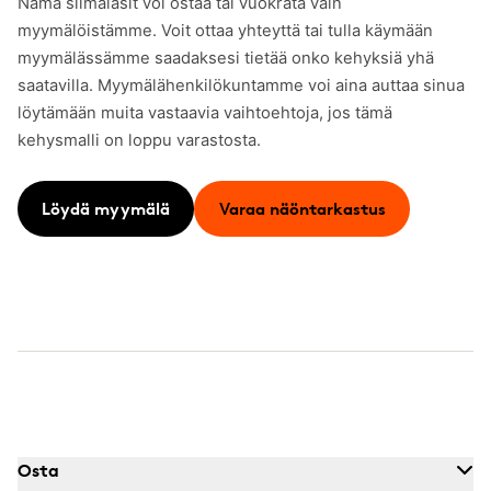
Nämä silmälasit voi ostaa tai vuokrata vain
myymälöistämme. Voit ottaa yhteyttä tai tulla käymään
myymälässämme saadaksesi tietää onko kehyksiä yhä
saatavilla. Myymälähenkilökuntamme voi aina auttaa sinua
löytämään muita vastaavia vaihtoehtoja, jos tämä
kehysmalli on loppu varastosta.
Löydä myymälä
Varaa näöntarkastus
Osta