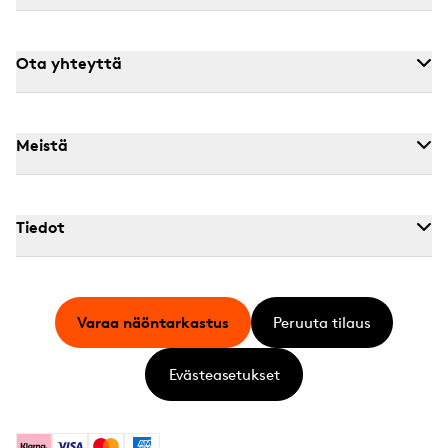
Ota yhteyttä
Meistä
Tiedot
Varaa näöntarkastus
Peruuta tilaus
Evästeasetukset
Klarna
Visa
Mastercard
American Express