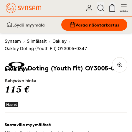
Valikko
Löydä myymälä
Varaa näöntarkastus
Synsam
Silmälasit
Oakley
Oakley Doting (Youth Fit) OY3005-0347
Oakley Doting (Youth Fit) OY3005-0347
Kehysten hinta
115 €
Nuoret
Saatavilla myymälässä