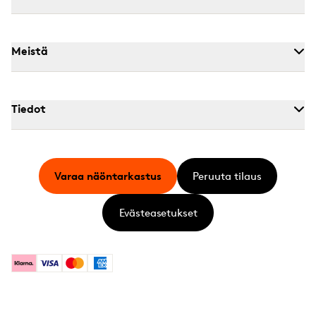
Meistä
Tiedot
Varaa näöntarkastus
Peruuta tilaus
Evästeasetukset
Klarna
Visa
Mastercard
American Express