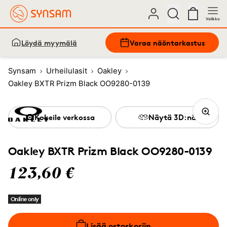
Valikko
Löydä myymälä
Varaa näöntarkastus
Synsam
Urheilulasit
Oakley
Oakley BXTR Prizm Black OO9280-0139
Kokeile verkossa
Näytä 3D:nä
Oakley BXTR Prizm Black OO9280-0139
123,60 €
Online only
Lisää ostoskoriin