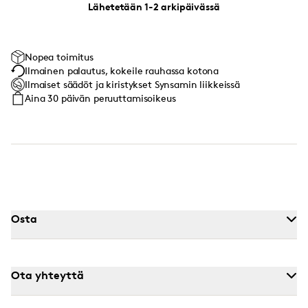
Lähetetään 1-2 arkipäivässä
Nopea toimitus
Ilmainen palautus, kokeile rauhassa kotona
Ilmaiset säädöt ja kiristykset Synsamin liikkeissä
Aina 30 päivän peruuttamisoikeus
Osta
Ota yhteyttä