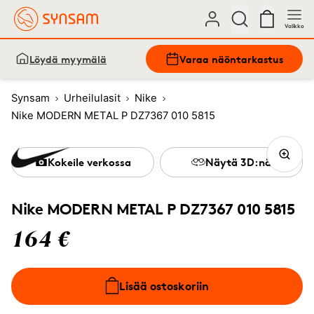
Valikko
Löydä myymälä
Varaa näöntarkastus
Synsam
Urheilulasit
Nike
Nike MODERN METAL P DZ7367 010 5815
Kokeile verkossa
Näytä 3D:nä
Nike MODERN METAL P DZ7367 010 5815
164 €
Lisää ostoskoriin