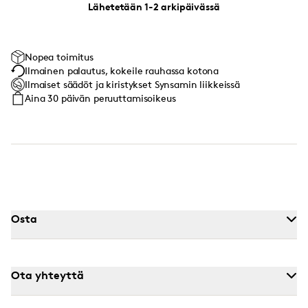
Lähetetään 1-2 arkipäivässä
Nopea toimitus
Ilmainen palautus, kokeile rauhassa kotona
Ilmaiset säädöt ja kiristykset Synsamin liikkeissä
Aina 30 päivän peruuttamisoikeus
Osta
Ota yhteyttä