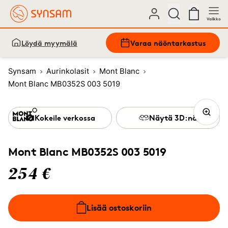
Valikko
Löydä myymälä
Varaa näöntarkastus
Synsam
Aurinkolasit
Mont Blanc
Mont Blanc MB0352S 003 5019
Kokeile verkossa
Näytä 3D:nä
Mont Blanc MB0352S 003 5019
254 €
Lisää ostoskoriin