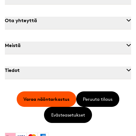
Ota yhteyttä
Meistä
Tiedot
Varaa näöntarkastus
Peruuta tilaus
Evästeasetukset
Klarna
Visa
Mastercard
American Express