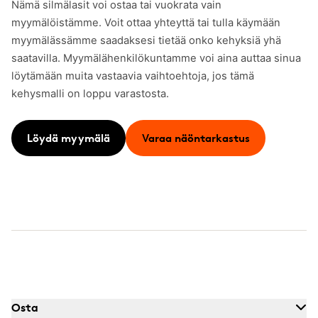
Nämä silmälasit voi ostaa tai vuokrata vain
myymälöistämme. Voit ottaa yhteyttä tai tulla käymään
myymälässämme saadaksesi tietää onko kehyksiä yhä
saatavilla. Myymälähenkilökuntamme voi aina auttaa sinua
löytämään muita vastaavia vaihtoehtoja, jos tämä
kehysmalli on loppu varastosta.
Löydä myymälä
Varaa näöntarkastus
Osta