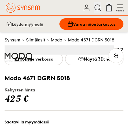
Valikko
Löydä myymälä
Varaa näöntarkastus
Synsam
Silmälasit
Modo
Modo 4671 DGRN 5018
Kuva
2
/
2
Image
1
Image
(Current image)
2
Kokeile verkossa
Näytä 3D:nä
Modo 4671 DGRN 5018
Kehysten hinta
425 €
Saatavilla myymälässä