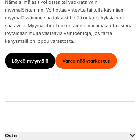
Nämä silmälasit voi ostaa tai vuokrata vain
myymälöistämme. Voit ottaa yhteyttä tai tulla käymään
myymälässämme saadaksesi tietää onko kehyksiä yhä
saatavilla. Myymälähenkilökuntamme voi aina auttaa sinua
löytämään muita vastaavia vaihtoehtoja, jos tämä
kehysmalli on loppu varastosta.
Löydä myymälä
Varaa näöntarkastus
Osta