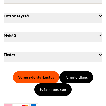
Ota yhteyttä
Meistä
Tiedot
Varaa näöntarkastus
Peruuta tilaus
Evästeasetukset
Klarna
Visa
Mastercard
American Express