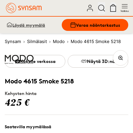
Valikko
Löydä myymälä
Varaa näöntarkastus
Synsam
Silmälasit
Modo
Modo 4615 Smoke 5218
Kokeile verkossa
Näytä 3D:nä
Modo 4615 Smoke 5218
Kehysten hinta
425 €
Saatavilla myymälässä