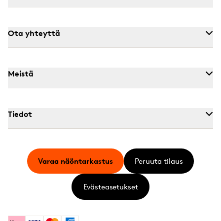
Ota yhteyttä
Meistä
Tiedot
Varaa näöntarkastus
Peruuta tilaus
Evästeasetukset
Klarna
Visa
Mastercard
American Express