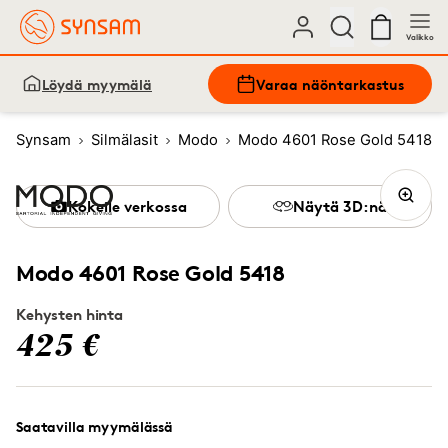
Valikko
Löydä myymälä
Varaa näöntarkastus
Synsam
Silmälasit
Modo
Modo 4601 Rose Gold 5418
Kokeile verkossa
Näytä 3D:nä
Modo 4601 Rose Gold 5418
Kehysten hinta
425 €
Saatavilla myymälässä