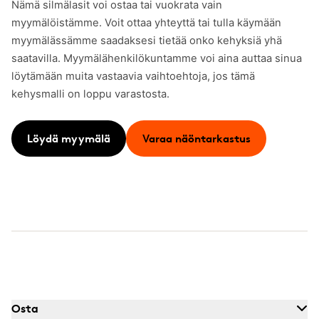
Nämä silmälasit voi ostaa tai vuokrata vain
myymälöistämme. Voit ottaa yhteyttä tai tulla käymään
myymälässämme saadaksesi tietää onko kehyksiä yhä
saatavilla. Myymälähenkilökuntamme voi aina auttaa sinua
löytämään muita vastaavia vaihtoehtoja, jos tämä
kehysmalli on loppu varastosta.
Löydä myymälä
Varaa näöntarkastus
Osta