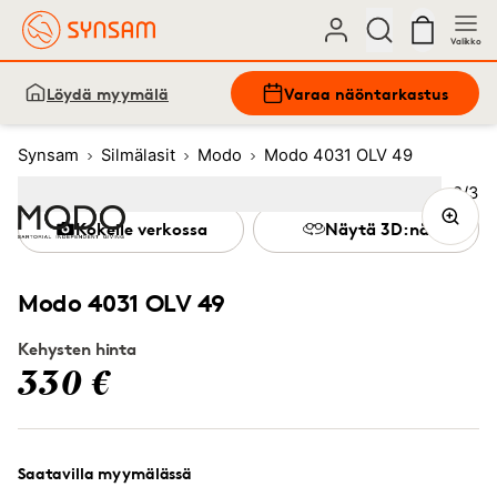
Valikko
Löydä myymälä
Varaa näöntarkastus
Synsam
Silmälasit
Modo
Modo 4031 OLV 49
Kuva
2
/
3
Image
1
Image
(Current image)
2
Image
3
Kokeile verkossa
Näytä 3D:nä
Modo 4031 OLV 49
Kehysten hinta
330 €
Saatavilla myymälässä