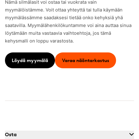
Nämä silmälasit voi ostaa tai vuokrata vain
myymälöistämme. Voit ottaa yhteyttä tai tulla käymään
myymälässämme saadaksesi tietää onko kehyksiä yhä
saatavilla. Myymälähenkilökuntamme voi aina auttaa sinua
löytämään muita vastaavia vaihtoehtoja, jos tämä
kehysmalli on loppu varastosta.
Löydä myymälä
Varaa näöntarkastus
Osta