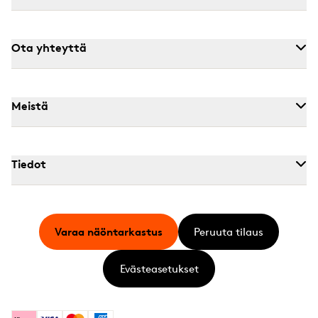
Ota yhteyttä
Meistä
Tiedot
Varaa näöntarkastus
Peruuta tilaus
Evästeasetukset
Klarna
Visa
Mastercard
American Express