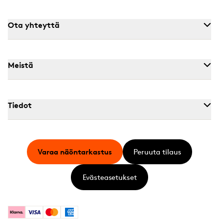
Ota yhteyttä
Meistä
Tiedot
Varaa näöntarkastus
Peruuta tilaus
Evästeasetukset
Klarna
Visa
Mastercard
American Express