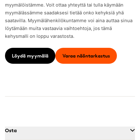
myymälöistämme. Voit ottaa yhteyttä tai tulla käymään
myymälässämme saadaksesi tietää onko kehyksiä yhä
saatavilla. Myymälähenkilökuntamme voi aina auttaa sinua
löytämään muita vastaavia vaihtoehtoja, jos tämä
kehysmalli on loppu varastosta.
Löydä myymälä
Varaa näöntarkastus
Osta