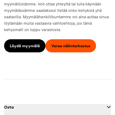
myymälöistämme. Voit ottaa yhteyttä tai tulla käymään
myymälässämme saadaksesi tietää onko kehyksiä yhä
saatavilla. Myymälähenkilökuntamme voi aina auttaa sinua
löytämään muita vastaavia vaihtoehtoja, jos tämä
kehysmalli on loppu varastosta.
Löydä myymälä
Varaa näöntarkastus
Osta