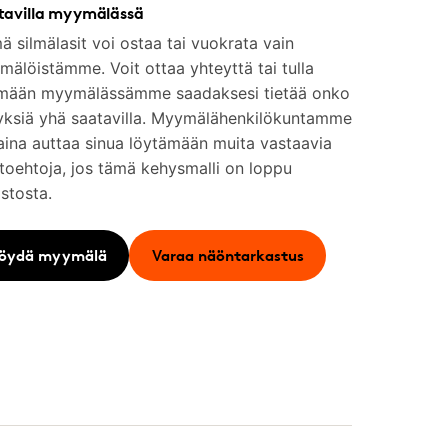
tavilla myymälässä
 silmälasit voi ostaa tai vuokrata vain
älöistämme. Voit ottaa yhteyttä tai tulla
mään myymälässämme saadaksesi tietää onko
yksiä yhä saatavilla. Myymälähenkilökuntamme
aina auttaa sinua löytämään muita vastaavia
toehtoja, jos tämä kehysmalli on loppu
stosta.
öydä myymälä
Varaa näöntarkastus