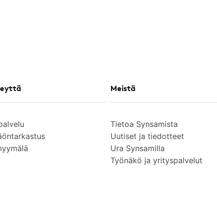
eyttä
Meistä
palvelu
Tietoa Synsamista
äöntarkastus
Uutiset ja tiedotteet
myymälä
Ura Synsamilla
Työnäkö ja yrityspalvelut