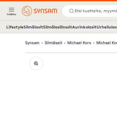
Etsi tuotteita, myymä
Valikko
Lifestyle
Silmälasit
Silmälasilinssit
Aurinkolasit
Urheilulas
Synsam
Silmälasit
Michael Kors
Michael K