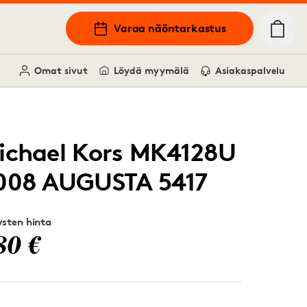
Varaa näöntarkastus
Omat sivut
Löydä myymälä
Asiakaspalvelu
ichael Kors MK4128U
008 AUGUSTA 5417
sten hinta
80 €