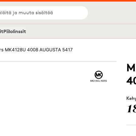
löitä ja muuta sisältöä
it
Piilolinssit
ors MK4128U 4008 AUGUSTA 5417
M
4
Kehy
1