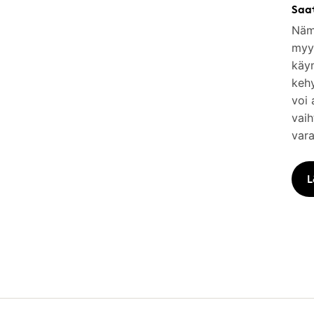
Saa
Nämä
myym
käy
keh
voi 
vaih
vara
L