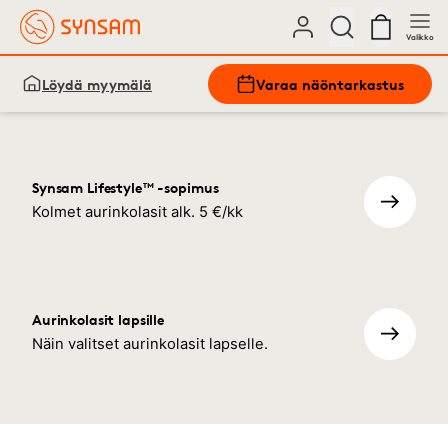
Valikko
Löydä myymälä
Varaa näöntarkastus
Synsam Lifestyle™ -sopimus
Kolmet aurinkolasit alk. 5 €/kk
Aurinkolasit lapsille
Näin valitset aurinkolasit lapselle.