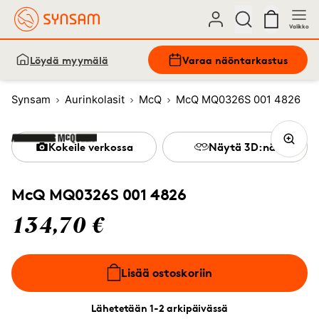
Valikko
Löydä myymälä
Varaa näöntarkastus
Synsam
Aurinkolasit
McQ
McQ MQ0326S 001 4826
Kokeile verkossa
Näytä 3D:nä
McQ MQ0326S 001 4826
134,70 €
Lisää ostoskoriin
Lähetetään 1-2 arkipäivässä