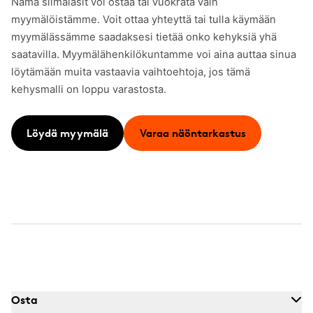
Nämä silmälasit voi ostaa tai vuokrata vain
myymälöistämme. Voit ottaa yhteyttä tai tulla käymään
myymälässämme saadaksesi tietää onko kehyksiä yhä
saatavilla. Myymälähenkilökuntamme voi aina auttaa sinua
löytämään muita vastaavia vaihtoehtoja, jos tämä
kehysmalli on loppu varastosta.
Löydä myymälä
Varaa näöntarkastus
Osta