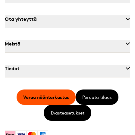
Ota yhteyttä
Meistä
Tiedot
Varaa näöntarkastus
Peruuta tilaus
Evästeasetukset
Klarna
Visa
Mastercard
American Express