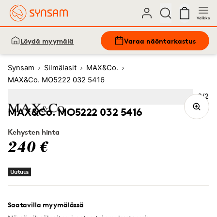
Valikko
Löydä myymälä
Varaa näöntarkastus
Synsam
Silmälasit
MAX&Co.
MAX&Co. MO5222 032 5416
Kuva
2
/
2
Image
1
Image
(Current image)
2
MAX&Co. MO5222 032 5416
Kehysten hinta
240 €
Uutuus
Saatavilla myymälässä