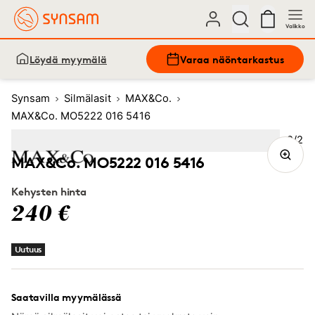
Valikko
Löydä myymälä
Varaa näöntarkastus
Synsam
Silmälasit
MAX&Co.
MAX&Co. MO5222 016 5416
Kuva
2
/
2
Image
1
Image
(Current image)
2
MAX&Co. MO5222 016 5416
Kehysten hinta
240 €
Uutuus
Saatavilla myymälässä