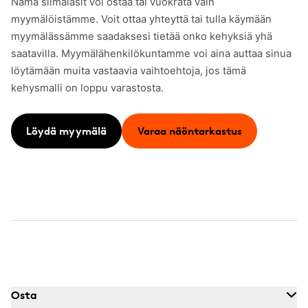
Nämä silmälasit voi ostaa tai vuokrata vain
myymälöistämme. Voit ottaa yhteyttä tai tulla käymään
myymälässämme saadaksesi tietää onko kehyksiä yhä
saatavilla. Myymälähenkilökuntamme voi aina auttaa sinua
löytämään muita vastaavia vaihtoehtoja, jos tämä
kehysmalli on loppu varastosta.
Löydä myymälä
Varaa näöntarkastus
Osta