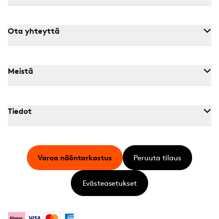
Ota yhteyttä
Meistä
Tiedot
Varaa näöntarkastus
Peruuta tilaus
Evästeasetukset
Klarna
Visa
Mastercard
American Express