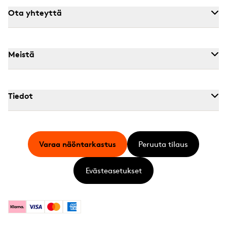
Ota yhteyttä
Meistä
Tiedot
Varaa näöntarkastus
Peruuta tilaus
Evästeasetukset
Klarna
Visa
Mastercard
American Express