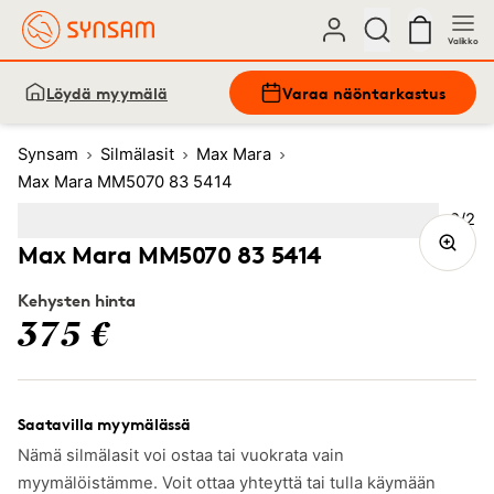
Valikko
Löydä myymälä
Varaa näöntarkastus
Synsam
Silmälasit
Max Mara
Max Mara MM5070 83 5414
Kuva
2
/
2
Image
1
Image
(Current image)
2
Max Mara MM5070 83 5414
Kehysten hinta
375 €
Saatavilla myymälässä
Nämä silmälasit voi ostaa tai vuokrata vain
myymälöistämme. Voit ottaa yhteyttä tai tulla käymään