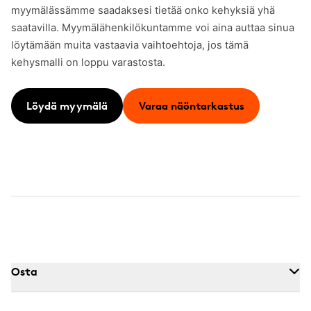
myymälässämme saadaksesi tietää onko kehyksiä yhä
saatavilla. Myymälähenkilökuntamme voi aina auttaa sinua
löytämään muita vastaavia vaihtoehtoja, jos tämä
kehysmalli on loppu varastosta.
Löydä myymälä
Varaa näöntarkastus
Osta