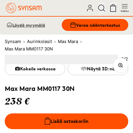
Valikko
Löydä myymälä
Varaa näöntarkastus
Synsam
Aurinkolasit
Max Mara
Max Mara MM0117 30N
Kuva
2
/
2
Image
1
Image
(Current image)
2
Kokeile verkossa
Näytä 3D:nä
Max Mara MM0117 30N
238 €
Lisää ostoskoriin