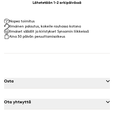
Lähetetään 1-2 arkipäivässä
Nopea toimitus
Ilmainen palautus, kokeile rauhassa kotona
Ilmaiset säädöt ja kiristykset Synsamin liikkeissä
Aina 30 päivän peruuttamisoikeus
Osta
Ota yhteyttä