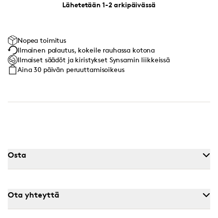
Lähetetään 1-2 arkipäivässä
Nopea toimitus
Ilmainen palautus, kokeile rauhassa kotona
Ilmaiset säädöt ja kiristykset Synsamin liikkeissä
Aina 30 päivän peruuttamisoikeus
Osta
Ota yhteyttä