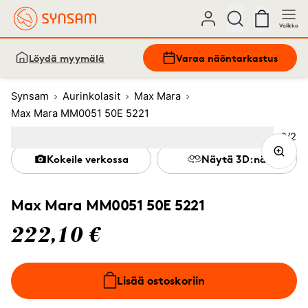
Valikko
Löydä myymälä
Varaa näöntarkastus
Synsam
Aurinkolasit
Max Mara
Max Mara MM0051 50E 5221
Kuva
2
/
2
Image
1
Image
(Current image)
2
Kokeile verkossa
Näytä 3D:nä
Max Mara MM0051 50E 5221
222,10 €
Lisää ostoskoriin