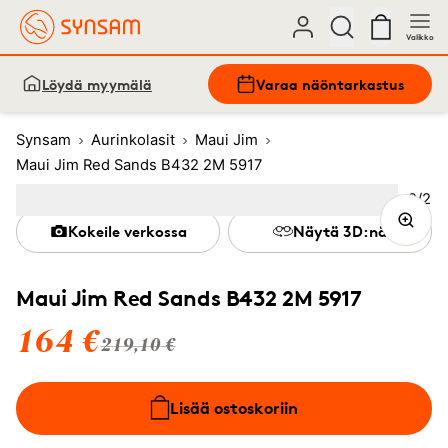
Valikko
Löydä myymälä
Varaa näöntarkastus
Synsam
Aurinkolasit
Maui Jim
Maui Jim Red Sands B432 2M 5917
Kuva
2
/
2
Image
1
Image
(Current image)
2
Kokeile verkossa
Näytä 3D:nä
Maui Jim Red Sands B432 2M 5917
164 €
219,10 €
Lisää ostoskoriin