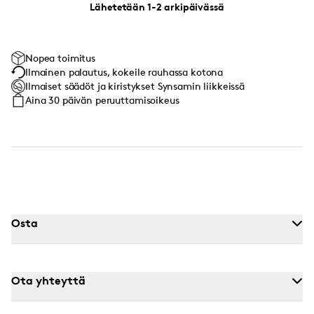
Lähetetään 1-2 arkipäivässä
Nopea toimitus
Ilmainen palautus, kokeile rauhassa kotona
Ilmaiset säädöt ja kiristykset Synsamin liikkeissä
Aina 30 päivän peruuttamisoikeus
Osta
Ota yhteyttä