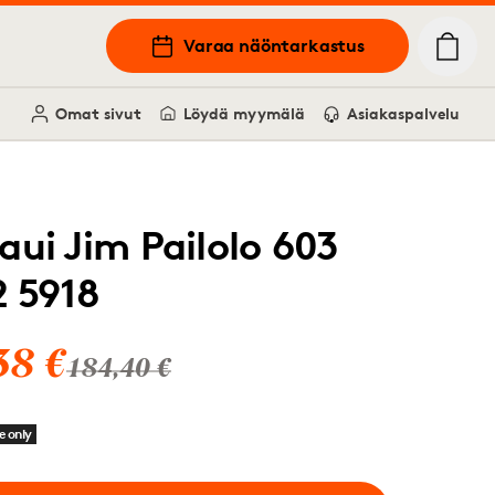
Varaa näöntarkastus
Omat sivut
Löydä myymälä
Asiakaspalvelu
aui Jim Pailolo 603
2 5918
38 €
184,40 €
e only