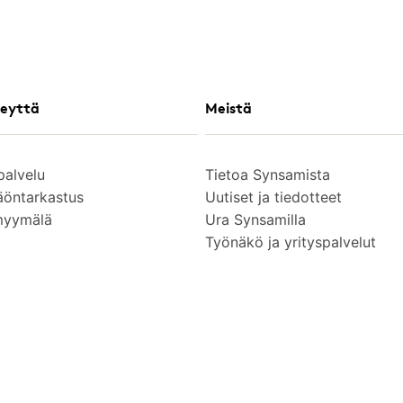
eyttä
Meistä
palvelu
Tietoa Synsamista
äöntarkastus
Uutiset ja tiedotteet
myymälä
Ura Synsamilla
Työnäkö ja yrityspalvelut