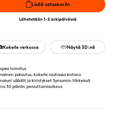
Lisää ostoskoriin
Lähetetään 1-2 arkipäivässä
Kokeile verkossa
Näytä 3D:nä
opea toimitus
lmainen palautus, kokeile rauhassa kotona
lmaiset säädöt ja kiristykset Synsamin liikkeissä
ina 30 päivän peruuttamisoikeus