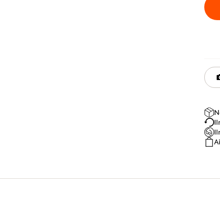
N
I
I
A