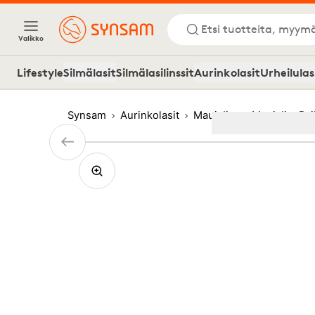
Etsi tuotteita, myymä
Valikko
Lifestyle
Silmälasit
Silmälasilinssit
Aurinkolasit
Urheilulas
Synsam
Aurinkolasit
Maui Jim
Maui Jim Pai
Image
1