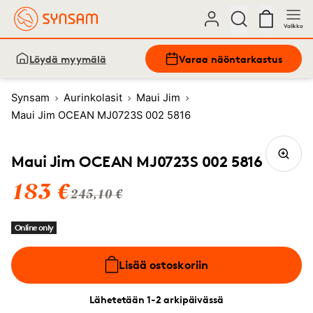
Valikko
Löydä myymälä
Varaa näöntarkastus
Synsam
Aurinkolasit
Maui Jim
Maui Jim OCEAN MJ0723S 002 5816
Maui Jim OCEAN MJ0723S 002 5816
183 €
245,10 €
Online only
Lisää ostoskoriin
Lähetetään 1-2 arkipäivässä