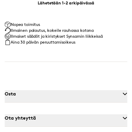
Lähetetään 1-2 arkipäivässä
Nopea toimitus
Ilmainen palautus, kokeile rauhassa kotona
Ilmaiset säädöt ja kiristykset Synsamin liikkeissä
Aina 30 päivän peruuttamisoikeus
Osta
Ota yhteyttä