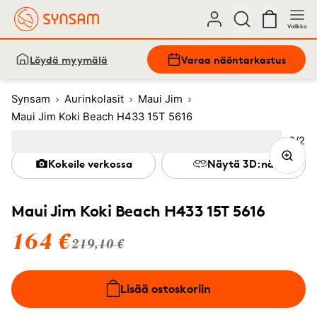
Valikko
Löydä myymälä
Varaa näöntarkastus
Synsam
Aurinkolasit
Maui Jim
Maui Jim Koki Beach H433 15T 5616
Kuva
2
/
2
Image
1
Image
(Current image)
2
Kokeile verkossa
Näytä 3D:nä
Maui Jim Koki Beach H433 15T 5616
164 €
219,10 €
Lisää ostoskoriin