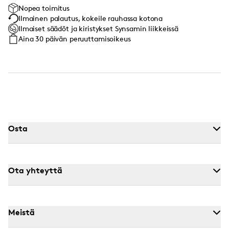
Nopea toimitus
Ilmainen palautus, kokeile rauhassa kotona
Ilmaiset säädöt ja kiristykset Synsamin liikkeissä
Aina 30 päivän peruuttamisoikeus
Osta
Ota yhteyttä
Meistä