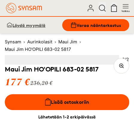
Valikko
Löydä myymälä
Varaa näöntarkastus
Synsam
Aurinkolasit
Maui Jim
Maui Jim HO'OPILI 683-02 5817
Kuva
2
/
2
Image
1
Image
(Current image)
2
Maui Jim HO'OPILI 683-02 5817
177 €
236,20 €
Lisää ostoskoriin
Lähetetään 1-2 arkipäivässä